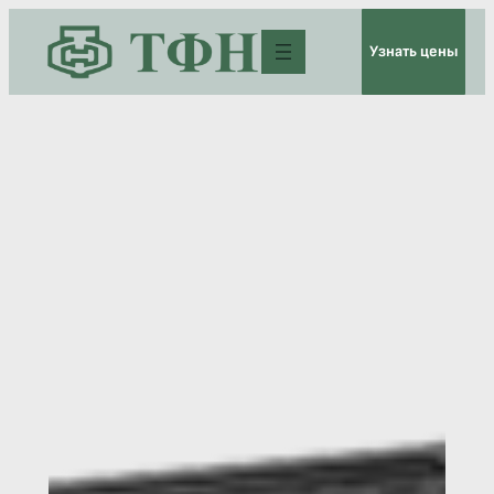
Перейти
Узнать цены
к
содержимому