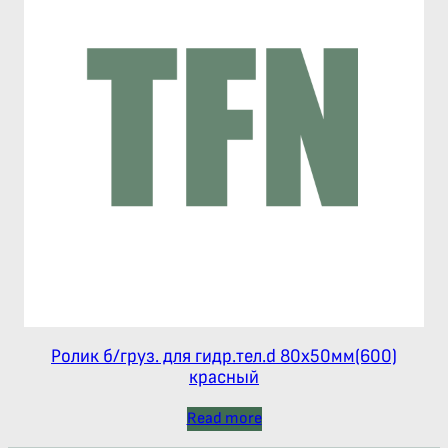
Ролик б/груз. для гидр.тел.d 80х50мм(600)
красный
Read more