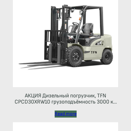
АКЦИЯ Дизельный погрузчик, TFN
CPCD30XRW10 грузоподъёмность 3000 кг,
высота подъема 4500 мм, двигатель —
Япония!
Read more