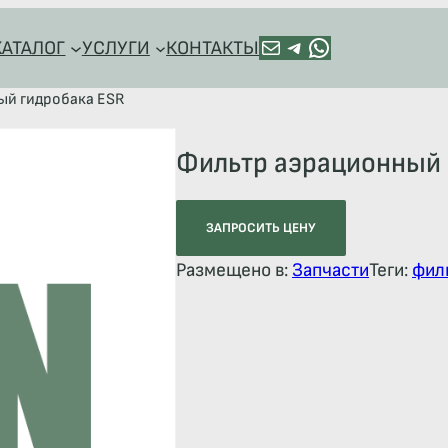
ПОЧТА
TELEGRAM
HTTPS://WA.ME/+79128918544
КАТАЛОГ
УСЛУГИ
КОНТАКТЫ
ый гидробака ESR
Фильтр аэрационный 
ЗАПРОСИТЬ ЦЕНУ
Размещено в:
Запчасти
Теги:
фил