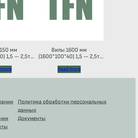
150 мм
Вилы 1600 мм
) 1,5 — 2,5т
(1600*100*40) 1,5 — 2,5т
 тип 2A)
(каретка тип 2A)
 more
Read more
пании
Политика обработки персональных
данных
нии
Документы
кты