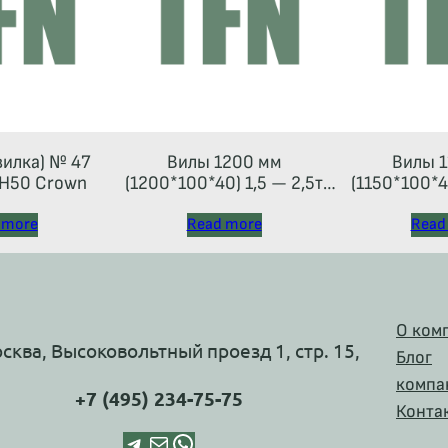
вилка) № 47
Вилы 1200 мм
Вилы 1
Н50 Crown
(1200*100*40) 1,5 — 2,5т
(1150*100*40
(каретка тип 2A)
(каретка
 more
Read more
Read
О ком
осква, Высоковольтный проезд 1, стр. 15,
Блог
компа
+7 (495) 234-75-75
Конта
Telegram
Почта
WhatsApp