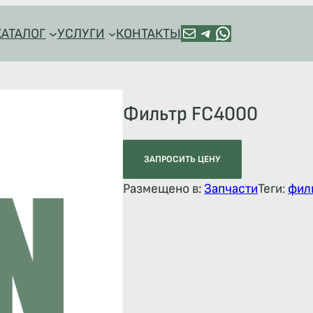
ПОЧТА
TELEGRAM
HTTPS://WA.ME/+79128918544
КАТАЛОГ
УСЛУГИ
КОНТАКТЫ
Фильтр FC4000
ЗАПРОСИТЬ ЦЕНУ
Размещено в:
Запчасти
Теги:
фил