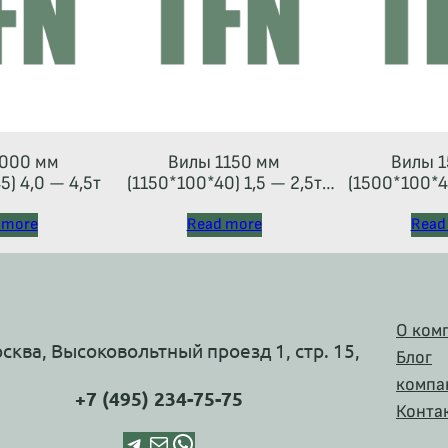
000 мм
Вилы 1150 мм
Вилы 1
) 4,0 — 4,5т
(1150*100*40) 1,5 — 2,5т
(1500*100*45
(каретка тип 2A)
 more
Read more
Read
О ком
осква, Высоковольтный проезд 1, стр. 15,
Блог
компа
+7 (495) 234-75-75
Конта
Telegram
Почта
WhatsApp