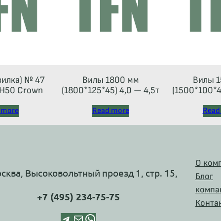
вилка) № 47
Вилы 1800 мм
Вилы 1
Н50 Crown
(1800*125*45) 4,0 — 4,5т
(1500*100*40
(каретка
 more
Read more
Read
О ком
осква, Высоковольтный проезд 1, стр. 15,
Блог
компа
+7 (495) 234-75-75
Конта
Telegram
Почта
WhatsApp