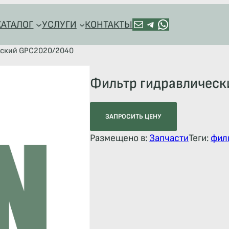
ПОЧТА
TELEGRAM
HTTPS://WA.ME/+79128918544
КАТАЛОГ
УСЛУГИ
КОНТАКТЫ
еский GPC2020/2040
Фильтр гидравличес
ЗАПРОСИТЬ ЦЕНУ
Размещено в:
Запчасти
Теги:
фил