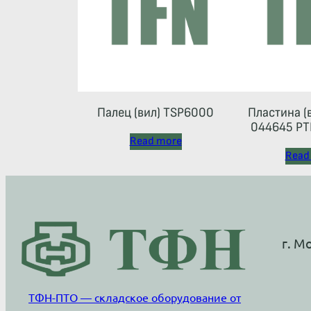
Палец (вил) TSP6000
Пластина (
044645 РТ
Read more
Read
г. М
ТФН-ПТО — складское оборудование от