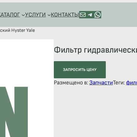
ПОЧТА
TELEGRAM
HTTPS://WA.ME/+79128918544
КАТАЛОГ
УСЛУГИ
КОНТАКТЫ
ский Hyster Yale
Фильтр гидравлически
ЗАПРОСИТЬ ЦЕНУ
Размещено в:
Запчасти
Теги:
фил