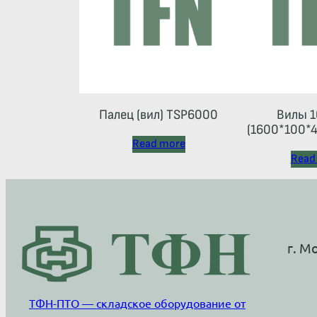
Палец (вил) TSP6000
Вилы 1
(1600*100*40
(каретка
Read more
Read
г. М
ТФН-ПТО — складское оборудование от