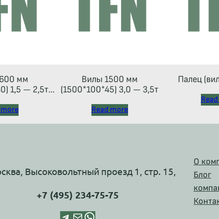
600 мм
Вилы 1500 мм
Палец (ви
) 1,5 — 2,5т
(1500*100*45) 3,0 — 3,5т
 тип 2A)
Read
 more
Read more
О ком
осква, Высоковольтный проезд 1, стр. 15,
Блог
компа
+7 (495) 234-75-75
Конта
Telegram
Почта
WhatsApp