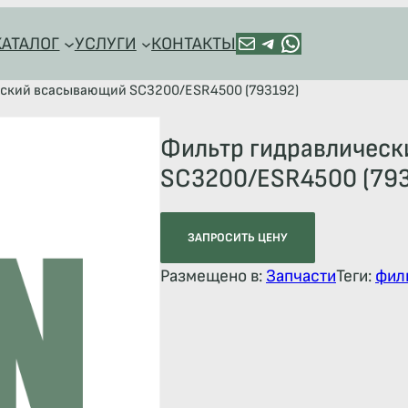
ПОЧТА
TELEGRAM
HTTPS://WA.ME/+79128918544
КАТАЛОГ
УСЛУГИ
КОНТАКТЫ
еский всасывающий SC3200/ESR4500 (793192)
Фильтр гидравличес
SC3200/ESR4500 (793
ЗАПРОСИТЬ ЦЕНУ
Размещено в:
Запчасти
Теги:
фил