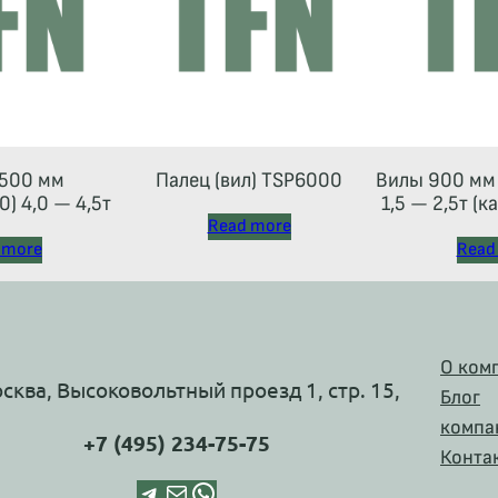
500 мм
Палец (вил) TSP6000
Вилы 900 мм 
) 4,0 — 4,5т
1,5 — 2,5т (к
Read more
 more
Read
О ком
осква, Высоковольтный проезд 1, стр. 15,
Блог
компа
+7 (495) 234-75-75
Конта
Telegram
Почта
WhatsApp