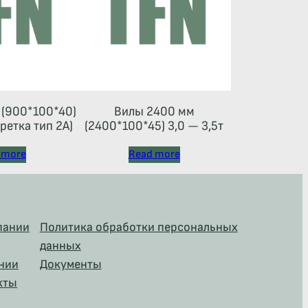
(900*100*40)
Вилы 2400 мм
аретка тип 2A)
(2400*100*45) 3,0 — 3,5т
 more
Read more
пании
Политика обработки персональных
данных
нии
Документы
кты