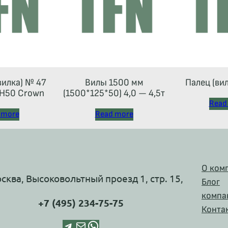
вилка) № 47
Вилы 1500 мм
Палец (ви
Н50 Crown
(1500*125*50) 4,0 — 4,5т
Read
 more
Read more
О ком
осква, Высоковольтный проезд 1, стр. 15,
Блог
компа
+7 (495) 234-75-75
Конта
Telegram
Почта
WhatsApp