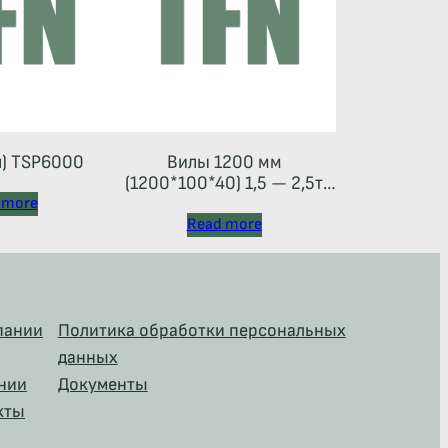
л) TSP6000
Вилы 1200 мм
(1200*100*40) 1,5 — 2,5т
(каретка тип 2A)
 more
Read more
пании
Политика обработки персональных
данных
нии
Документы
кты