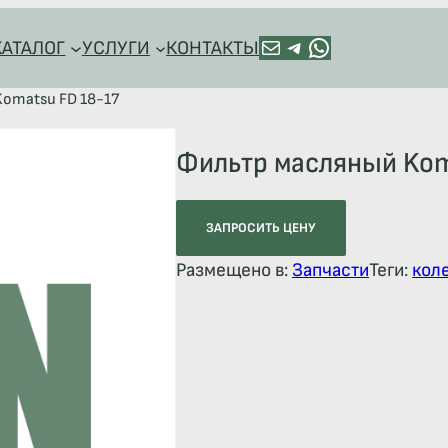
ПОЧТА
TELEGRAM
HTTPS://WA.ME/+79128918544
КАТАЛОГ
УСЛУГИ
КОНТАКТЫ
Komatsu FD 18-17
Фильтр масляный Kom
ЗАПРОСИТЬ ЦЕНУ
Размещено в:
Запчасти
Теги:
кол