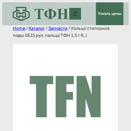
Узнать цены
Home
/
Каталог
/
Запчасти
/ Кольцо стопорное
подш GE15 рул. пальца ТФН 1.5 т R, J