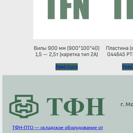
Вилы 900 мм (900*100*40)
Пластина (
1,5 — 2,5т (каретка тип 2A)
044645 РТ
Read more
Read
г. М
ТФН-ПТО — складское оборудование от