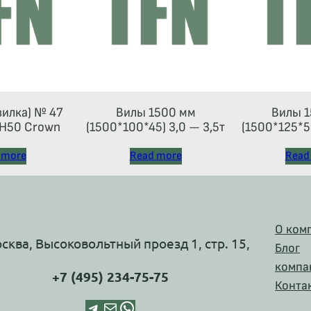
вилка) № 47
Вилы 1500 мм
Вилы 1
Н50 Crown
(1500*100*45) 3,0 — 3,5т
(1500*125*50
 more
Read more
Read
О ком
осква, Высоковольтный проезд 1, стр. 15,
Блог
компа
+7 (495) 234-75-75
Конта
Telegram
Почта
WhatsApp