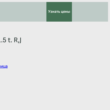
Узнать цены
5 t. R,J
пица