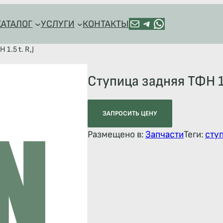
ПОЧТА
TELEGRAM
HTTPS://WA.ME/+79128918544
КАТАЛОГ
УСЛУГИ
КОНТАКТЫ
1.5 t. R,J
Ступица задняя ТФН 1.
ЗАПРОСИТЬ ЦЕНУ
Размещено в:
Запчасти
Теги:
сту