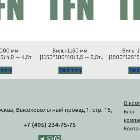
000 мм
Вилы 1150 мм
Вилы 1
) 4,0 — 4,5т
(1150*100*40) 1,5 — 2,5т
(1500*125*50
(каретка тип 2A)
 more
Read more
Read
О ком
осква, Высоковольтный проезд 1, стр. 15,
Блог
компа
+7 (495) 234-75-75
Конта
Telegram
Почта
WhatsApp