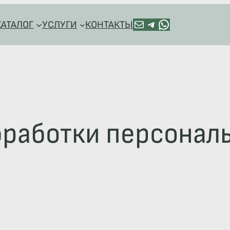
ПОЧТА
TELEGRAM
HTTPS://WA.ME/+79128918544
КАТАЛОГ
УСЛУГИ
КОНТАКТЫ
бработки персонал