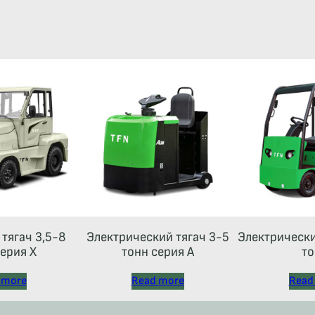
тягач 3,5-8
Электрический тягач 3-5
Электрически
ерия Х
тонн серия А
то
 more
Read more
Read