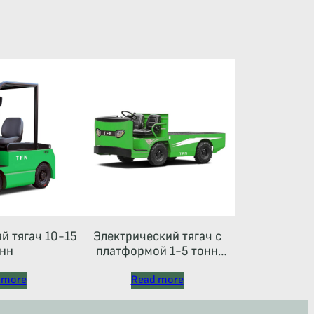
й тягач 10-15
Электрический тягач с
нн
платформой 1-5 тонн
серия Х
 more
Read more