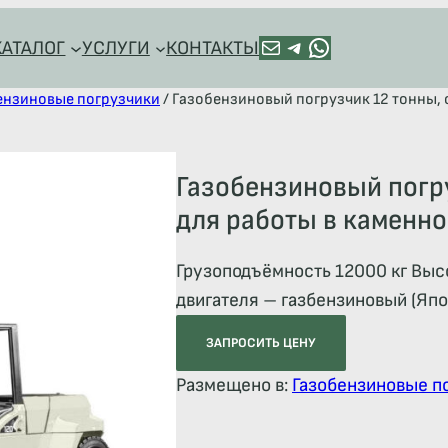
ПОЧТА
TELEGRAM
HTTPS://WA.ME/+79128918544
КАТАЛОГ
УСЛУГИ
КОНТАКТЫ
ензиновые погрузчики
/ Газобензиновый погрузчик 12 тонны, 
Газобензиновый погру
для работы в каменн
Грузоподъёмность 12000 кг Высо
двигателя – газбензиновый (Япо
ЗАПРОСИТЬ ЦЕНУ
Размещено в:
Газобензиновые п