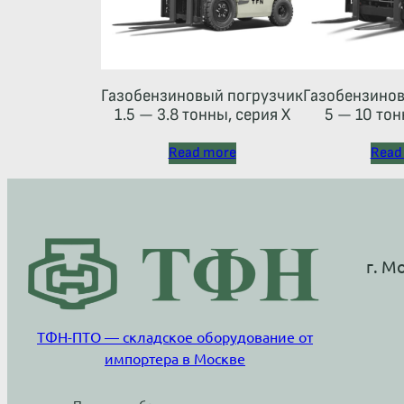
Газобензиновый погрузчик
Газобензинов
1.5 — 3.8 тонны, серия X
5 — 10 тон
Read more
Read
г. М
ТФН-ПТО — складское оборудование от
импортера в Москве