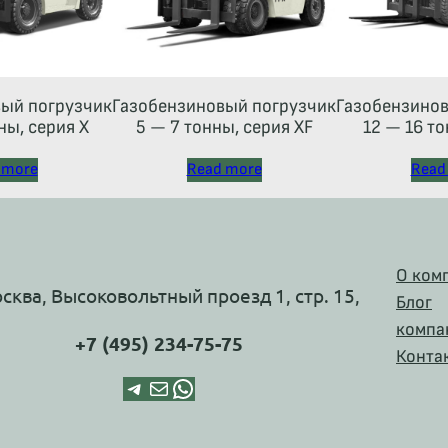
ый погрузчик
Газобензиновый погрузчик
Газобензинов
ны, серия X
5 — 7 тонны, серия XF
12 — 16 то
 more
Read more
Read
О ком
осква, Высоковольтный проезд 1, стр. 15,
Блог
компа
+7 (495) 234-75-75
Конта
Telegram
Почта
WhatsApp