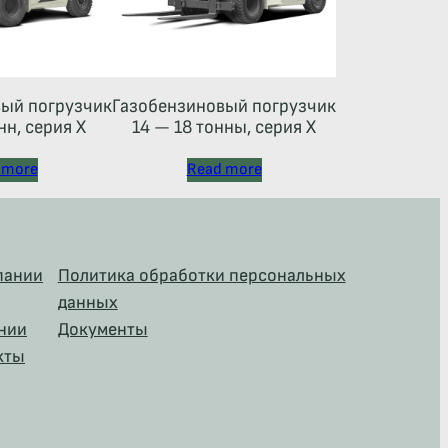
ый погрузчик
Газобензиновый погрузчик
нн, серия X
14 — 18 тонны, серия X
 more
Read more
пании
Политика обработки персональных
данных
нии
Документы
кты