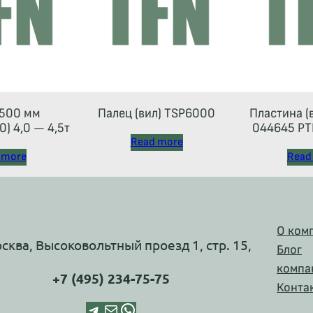
500 мм
Палец (вил) TSP6000
Пластина (
) 4,0 — 4,5т
044645 РТ
Read more
 more
Read
О ком
осква, Высоковольтный проезд 1, стр. 15,
Блог
компа
+7 (495) 234-75-75
Конта
Telegram
Почта
WhatsApp