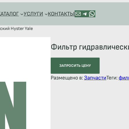
ПОЧТА
TELEGRAM
HTTPS://WA.ME/+79128918544
КАТАЛОГ
УСЛУГИ
КОНТАКТЫ
ский Hyster Yale
Фильтр гидравлически
ЗАПРОСИТЬ ЦЕНУ
Размещено в:
Запчасти
Теги:
фил