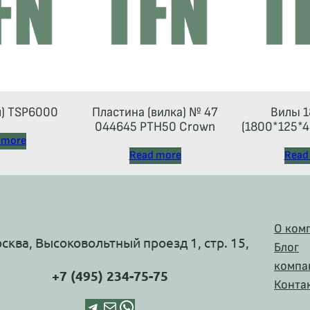
л) TSP6000
Пластина (вилка) № 47
Вилы 1
044645 РТН50 Crown
(1800*125*45
 more
Read more
Read
О ком
осква, Высоковольтный проезд 1, стр. 15,
Блог
компа
+7 (495) 234-75-75
Конта
Telegram
Почта
WhatsApp