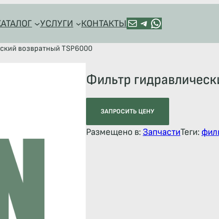
ПОЧТА
TELEGRAM
HTTPS://WA.ME/+79128918544
КАТАЛОГ
УСЛУГИ
КОНТАКТЫ
еский возвратный TSP6000
Фильтр гидравлическ
ЗАПРОСИТЬ ЦЕНУ
Размещено в:
Запчасти
Теги:
фил