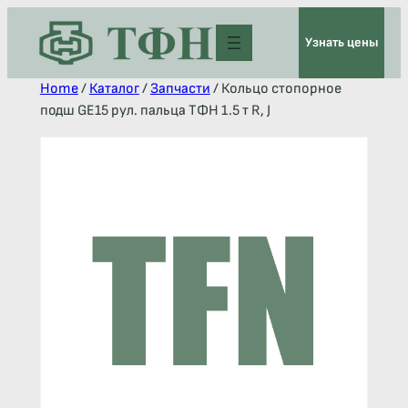
Узнать цены
Home
/
Каталог
/
Запчасти
/ Кольцо стопорное
подш GE15 рул. пальца ТФН 1.5 т R, J