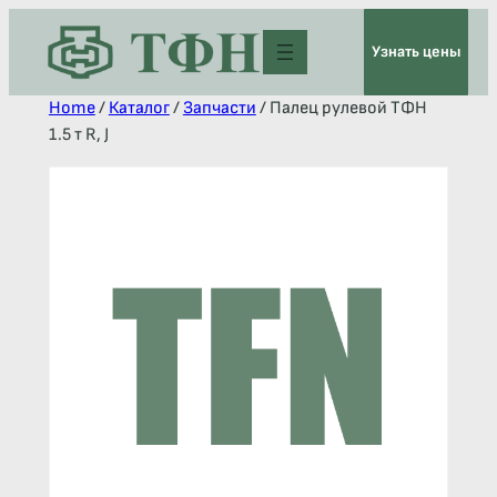
Узнать цены
Home
/
Каталог
/
Запчасти
/ Палец рулевой ТФН
1.5 т R, J