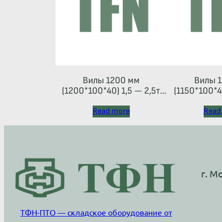
Вилы 1200 мм
Вилы 1
(1200*100*40) 1,5 — 2,5т
(1150*100*40
(каретка тип 2A)
(каретка
Read more
Read
г. М
ТФН-ПТО — складское оборудование от