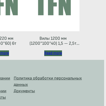
220 мм
Вилы 1200 мм
0*60) 6т
(1200*100*40) 1,5 — 2,5т
(каретка тип 2A)
 more
Read more
пании
Политика обработки персональных
данных
нии
Документы
кты