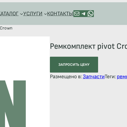
ПОЧТА
TELEGRAM
HTTPS://WA.ME/+79128918544
КАТАЛОГ
УСЛУГИ
КОНТАКТЫ
 Crown
Ремкомплект pivot C
ЗАПРОСИТЬ ЦЕНУ
Размещено в:
Запчасти
Теги:
рем