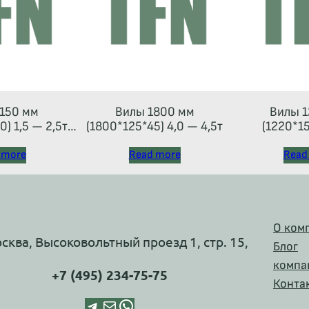
150 мм
Вилы 1800 мм
Вилы 1
) 1,5 — 2,5т
(1800*125*45) 4,0 — 4,5т
(1220*15
 тип 2A)
 more
Read more
Read
О ком
осква, Высоковольтный проезд 1, стр. 15,
Блог
компа
+7 (495) 234-75-75
Конта
Telegram
Почта
WhatsApp